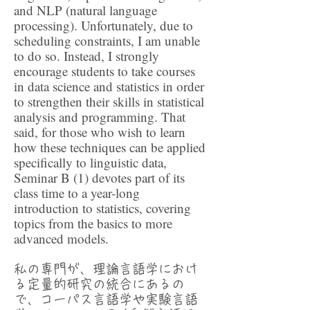
and NLP (natural language
processing). Unfortunately, due to
scheduling constraints, I am unable
to do so. Instead, I strongly
encourage students to take courses
in data science and statistics in order
to strengthen their skills in statistical
analysis and programming. That
said, for those who wish to learn
how these techniques can be applied
specifically to linguistic data,
Seminar B (1) devotes part of its
class time to a year-long
introduction to statistics, covering
topics from the basics to more
advanced models.
私の専門が、理論言語学におけ
る定量的研究の統合にあるの
で、コーパス言語学や実験言語