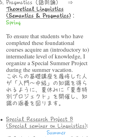
Pragmatics（語用論） ⇒
Theoretical Linguistics
(Semantics & Pragmatics)
：
Spring
To ensure that students who have
completed these foundational
courses acquire an (introductory to)
intermediate level of knowledge, I
organize a Special Summer Project
during the summer vacation.
これらの基礎講座を履修した人
が「入門～中級」の知識を得ら
れるように、夏休みに「夏季特
別プロジェクト」を開催し、知
識の涵養を図ります。
Special Research Project B
(Special seminar on Linguistics)
:
Summer