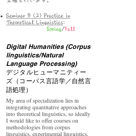
Seminar B (2) Practice in
Theoretical Linguistics
:
Spring
/
Fall
Digital Humanities (Corpus
linguistics/Natural
Language Processing)
​デジタルヒューマニティー
ズ（コーパス言語学／自然言
語処理）
My area of specialization lies in
integrating quantitative approaches
into theoretical linguistics, so ideally
I would like to offer courses on
methodologies from corpus
linguistics, experimental linguistics,