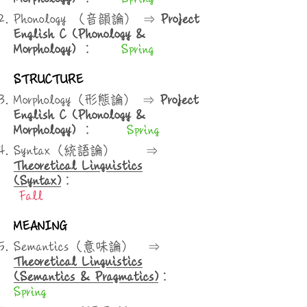
Phonology （音韻論） ⇒
Project
English C (Phonology &
Morphology)
：
Spring
STRUCTURE
Morphology（形態論） ⇒
Project
English C (Phonology &
Morphology)
：
Spring
Syntax（統語論） ⇒
Theoretical Linguistics
(Syntax)
：
Fall
MEANING
Semantics（意味論） ⇒
Theoretical Linguistics
(Semantics & Pragmatics)
：
Spring