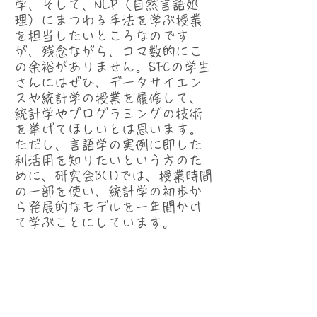
学、そして、NLP（自然言語処
理）にまつわる手法を学ぶ授業
を担当したいところなのです
が、残念ながら、コマ数的にこ
の余裕がありません。SFCの学生
さんにはぜひ、データサイエン
スや統計学の授業を履修して、
統計学やプログラミングの技術
を挙げてほしいとは思います。
ただし、言語学の実例に即した
利活用を知りたいという方のた
めに、研究会B(1)では、授業時間
の一部を使い、統計学の初歩か
ら発展的なモデルを一年間かけ
て学ぶことにしています。
Statistics 統計学 ⇒
Seminar B
(1) Linguistics, DH, and
FW
：
Spring
/
Fall
Acadmic Skills