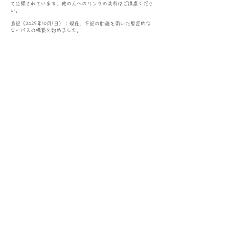
て公開されています。他の人へのリンクの共有はご遠慮くださ
い。
追記（2025年10月1日）：現在
、​下記の
動画を用いた暫定的な
コーパスの構築を始めました。