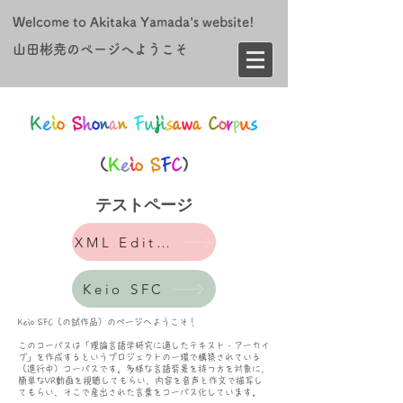
Welcome to Akitaka Yamada's website!
​山田彬尭のページへようこそ
K
e
i
o
S
h
o
n
a
n
F
u
j
i
s
a
w
a
C
o
r
p
u
s
(
K
e
i
o
S
F
C
)
​テストページ
XML Editor
Keio SFC
​Keio SFC（の試作品）のページへようこそ！
このコーパスは「理論言語学研究に適したテキスト・アーカイ
ブ」を作成するというプロジェクトの一環で構築されている
（進行中）コーパスです。
多様な言語背景を持つ方を対象に、
簡単なVR動画を視聴してもらい、内容を音声と作文で描写し
てもらい、そこで産出された言葉をコーパス化しています。