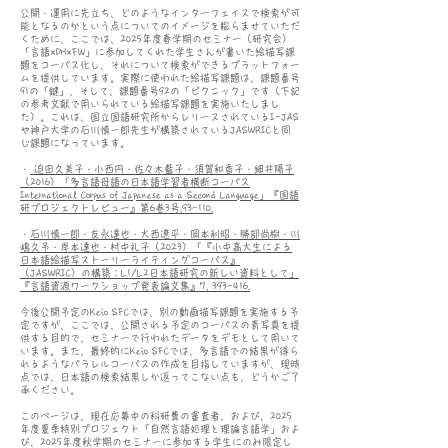
​公開・運用に先立ち、どのようなインターフェイスで検索が可
能となるのかという点についてのイメージを膨らませていただ
くために、
ここでは、2025年度春学期のセミナー（研究会）
「言語×DH×FW」に参加してくれた学生さんが書いた絵描写課
題をコーパス化し、それについて検索ができるプラットフォー
ムを提供しています。実際に使われた絵描写課題は、課題番号
91の「鍵」、そして、課題番号92の「ピクニック」です（下記
の参考文献で用いられている絵描写課題を実施いたしまし
た）。これは、国立国語研究所からレリースされているI-JAS
や神戸大学の石川慎一郎先生が構築されているJASWRICと同
じ課題になっています。
・
迫田久美子・小西円・佐々木藍子・須賀和香子・細井陽子
（2016）「多言語母語の日本語学習者横断コーパス
International Corpus of Japanese as a Second Language」『国語
研プロジェクトレビュー』第6巻3号,93-110.
・
石川慎一郎・友永達也・大西遼平・岡本利昭・勝部尚樹・川
嶋久予・岸本達也・村中礼子（2023）「『小中高大生による
日本語絵描写ストーリーライティングコーパス』
（JASWRIC）の構築：L1/L2日本語研究の新しい資料として」
『言語資源ワークショップ発表論文集』7, 393-416.
今後公開予定のKeio SFCでは、別の動画描写課題を実施する予
定ですが、ここでは、公開される予定のコーパスの青写真を提
供する目的で、セミナーで行われたデータをデモとして用いて
います。また、最終的にKeio SFCでは、多言語での結果が得ら
れるようなパラレルコーパスの作成を目指していますが、現時
点では、日本語の検索結果しか返ってこない点も、どうかご了
承ください。
このページは、現在応募中の科研費の審査者、および、2025
年度夏季特別プロジェクト「自然言語処理と理論言語学」およ
び、2025年度秋学期のセミナーに参加する学生にのみ限定し