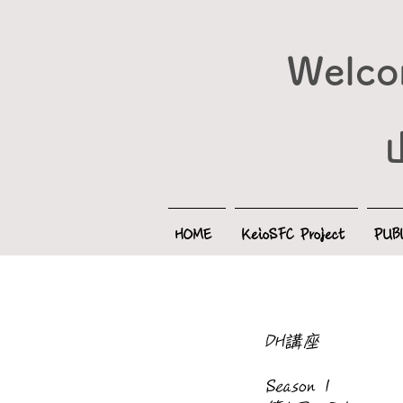
Welcom
HOME
KeioSFC Project
PUB
DH講座
Season 1