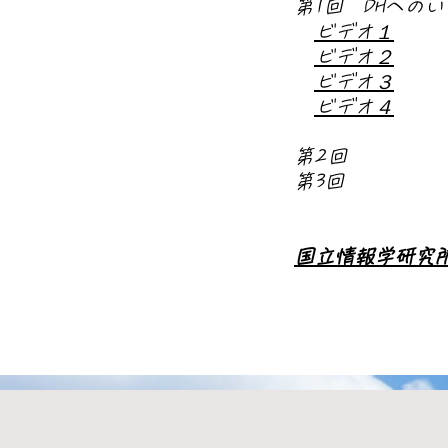
第1回 DHへの
ビデオ１
ビデオ２
ビデオ３
ビデオ４
第2回
第3回
国立情報学研究所