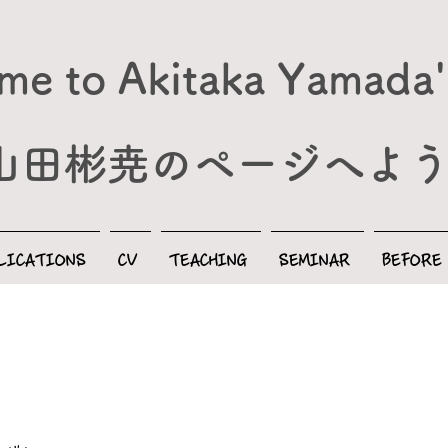
e to Akitaka Yamada'
​山田彬尭のページへよ
LICATIONS
CV
TEACHING
SEMINAR
BEFORE