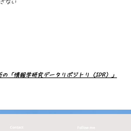
いざない
の「情報学研究データリポジトリ（IDR）」
Contact
Follow me